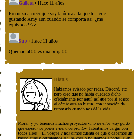
Hiatus
Habíamos avisado por redes, Discord, etc
pero creo que no había quedado dicho
oficialmente por aquí, así que por si acaso:
el cómic está en hiatus, con intención de
retomarlo cuando nos dé la vida.
Morán y yo tenemos muchos proyectos
-uno de ellos muy gordo
que esperamos poder enseñaros pronto-
. Intentamos cargar con
todos ellos + El Vosque y nos dimos cuenta de que o dábamos un
pasito atrás y cerrábamos alguna cosa o no íbamos a poder. Y en