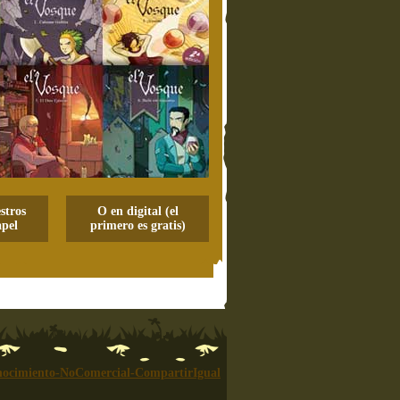
stros
O en digital (el
pel
primero es gratis)
ocimiento-NoComercial-CompartirIgual