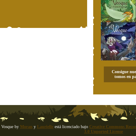
Consigue nue
tomos en pa
 Vosque
by
Moran
y
Laurielle
está licenciado bajo
Creative Commons Recon
3.0 Unported License