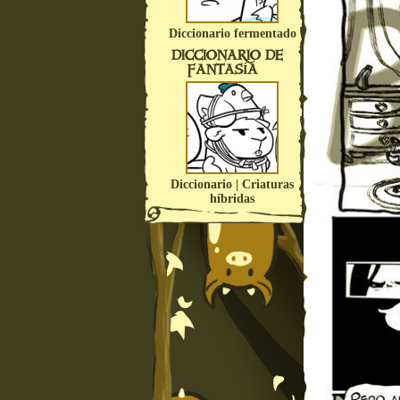
Diccionario fermentado
DICCIONARIO DE
FANTASÍA
Diccionario | Criaturas
híbridas