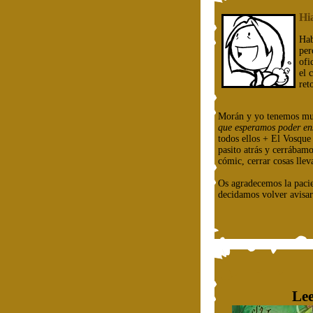
Hi
Hab
per
ofi
el 
ret
Morán y yo tenemos mu
que esperamos poder en
todos ellos + El Vosqu
pasito atrás y cerrábam
cómic, cerrar cosas llev
Os agradecemos la paci
decidamos volver avisar
Lee