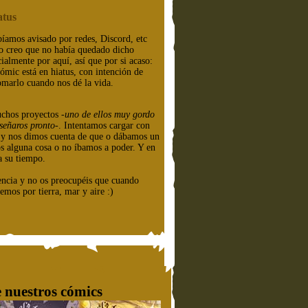
atus
íamos avisado por redes, Discord, etc
o creo que no había quedado dicho
cialmente por aquí, así que por si acaso:
cómic está en hiatus, con intención de
omarlo cuando nos dé la vida.
chos proyectos
-uno de ellos muy gordo
señaros pronto-
. Intentamos cargar con
e y nos dimos cuenta de que o dábamos un
os alguna cosa o no íbamos a poder. Y en
a su tiempo.
encia y no os preocupéis que cuando
emos por tierra, mar y aire :)
 nuestros cómics