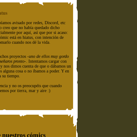
atus
íamos avisado por redes, Discord, etc
o creo que no había quedado dicho
cialmente por aquí, así que por si acaso:
cómic está en hiatus, con intención de
omarlo cuando nos dé la vida.
chos proyectos
-uno de ellos muy gordo
señaros pronto-
. Intentamos cargar con
e y nos dimos cuenta de que o dábamos un
os alguna cosa o no íbamos a poder. Y en
a su tiempo.
encia y no os preocupéis que cuando
emos por tierra, mar y aire :)
 nuestros cómics