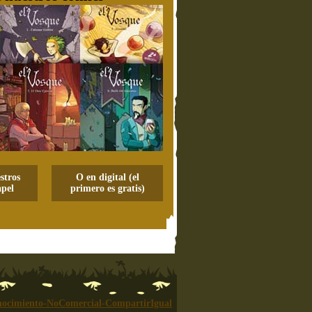
stros
O en digital (el
pel
primero es gratis)
ocimiento-NoComercial-CompartirIgual