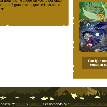
Consigue nue
tomos en pa
 Vosque
by
Moran
y
Laurielle
está licenciado bajo
Creative Commons Recon