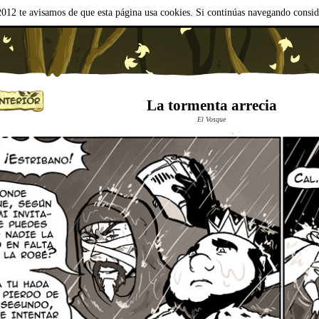
012 te avisamos de que esta página usa cookies. Si continúas navegando consi
La tormenta arrecia
El Vosque