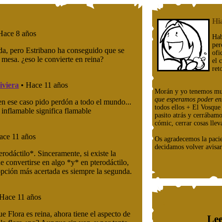
Hi
Hab
per
ofi
el 
ret
Morán y yo tenemos mu
que esperamos poder en
todos ellos + El Vosqu
pasito atrás y cerrábam
cómic, cerrar cosas llev
Os agradecemos la paci
decidamos volver avisar
Lee