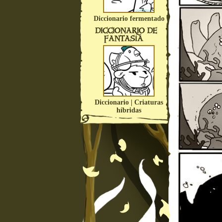
Diccionario fermentado
DICCIONARIO DE
FANTASÍA
Diccionario | Criaturas
híbridas