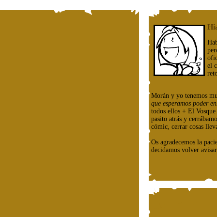
Hi
Hab
per
ofi
el 
ret
Morán y yo tenemos mu
que esperamos poder en
todos ellos + El Vosqu
pasito atrás y cerrábam
cómic, cerrar cosas llev
Os agradecemos la paci
decidamos volver avisar