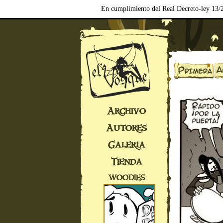
En cumplimiento del Real Decreto-ley 13/2
Archivo
Autores
Galería
Tienda
WOODIES