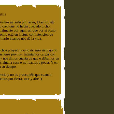
atus
íamos avisado por redes, Discord, etc
o creo que no había quedado dicho
cialmente por aquí, así que por si acaso:
cómic está en hiatus, con intención de
omarlo cuando nos dé la vida.
chos proyectos
-uno de ellos muy gordo
señaros pronto-
. Intentamos cargar con
e y nos dimos cuenta de que o dábamos un
os alguna cosa o no íbamos a poder. Y en
a su tiempo.
encia y no os preocupéis que cuando
emos por tierra, mar y aire :)