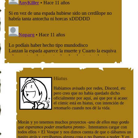
Hiatus
Habíamos avisado por redes, Discord, etc
pero creo que no había quedado dicho
oficialmente por aquí, así que por si acaso:
el cómic está en hiatus, con intención de
retomarlo cuando nos dé la vida.
Morán y yo tenemos muchos proyectos
-uno de ellos muy gordo
que esperamos poder enseñaros pronto-
. Intentamos cargar con
todos ellos + El Vosque y nos dimos cuenta de que o dábamos un
pasito atrás y cerrábamos alguna cosa o no íbamos a poder. Y en