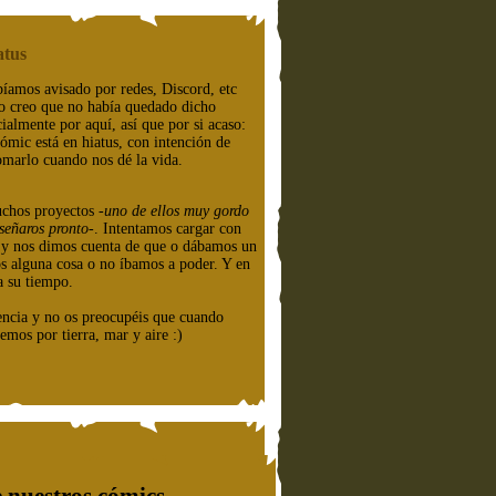
atus
íamos avisado por redes, Discord, etc
o creo que no había quedado dicho
cialmente por aquí, así que por si acaso:
cómic está en hiatus, con intención de
omarlo cuando nos dé la vida.
chos proyectos
-uno de ellos muy gordo
señaros pronto-
. Intentamos cargar con
e y nos dimos cuenta de que o dábamos un
os alguna cosa o no íbamos a poder. Y en
a su tiempo.
encia y no os preocupéis que cuando
emos por tierra, mar y aire :)
 nuestros cómics