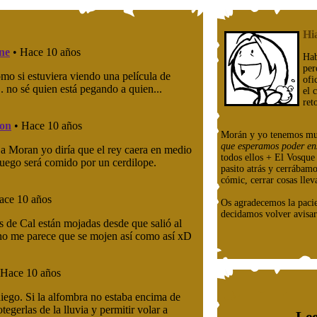
Hi
Hab
per
ofi
el 
ret
Morán y yo tenemos mu
que esperamos poder en
todos ellos + El Vosqu
pasito atrás y cerrábam
cómic, cerrar cosas llev
Os agradecemos la paci
decidamos volver avisar
Lee