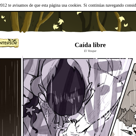
012 te avisamos de que esta página usa cookies. Si continúas navegando consi
Caída libre
El Vosque