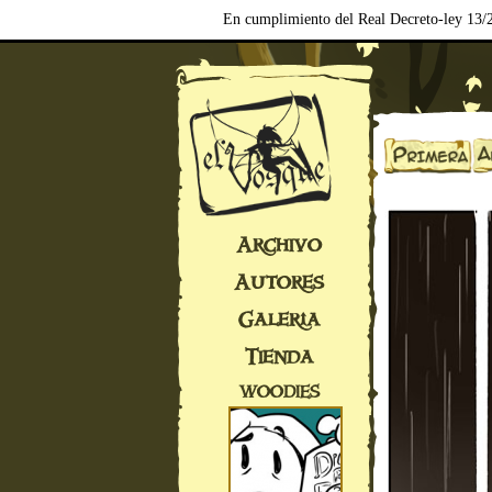
En cumplimiento del Real Decreto-ley 13/2
Archivo
Autores
Galería
Tienda
WOODIES