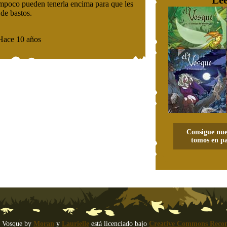
Consigue nue
tomos en pa
 Vosque
by
Moran
y
Laurielle
está licenciado bajo
Creative Commons Recon