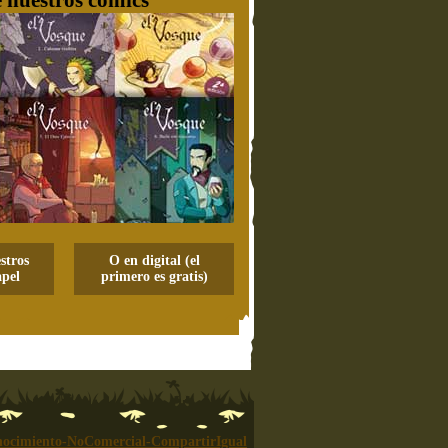
stros
O en digital (el
pel
primero es gratis)
ocimiento-NoComercial-CompartirIgual