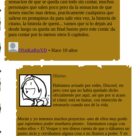
Hiatus
Habíamos avisado por redes, Discord, etc
pero creo que no había quedado dicho
oficialmente por aquí, así que por si acaso:
el cómic está en hiatus, con intención de
retomarlo cuando nos dé la vida.
Morán y yo tenemos muchos proyectos
-uno de ellos muy gordo
que esperamos poder enseñaros pronto-
. Intentamos cargar con
todos ellos + El Vosque y nos dimos cuenta de que o dábamos un
pasito atrás y cerrábamos alguna cosa o no íbamos a poder. Y en