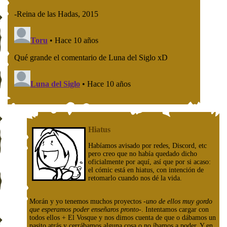
Hiatus
Habíamos avisado por redes, Discord, etc
pero creo que no había quedado dicho
oficialmente por aquí, así que por si acaso:
el cómic está en hiatus, con intención de
retomarlo cuando nos dé la vida.
Morán y yo tenemos muchos proyectos
-uno de ellos muy gordo
que esperamos poder enseñaros pronto-
. Intentamos cargar con
todos ellos + El Vosque y nos dimos cuenta de que o dábamos un
pasito atrás y cerrábamos alguna cosa o no íbamos a poder. Y en