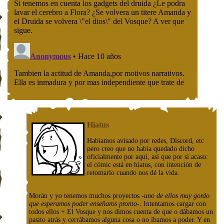
Hiatus
Habíamos avisado por redes, Discord, etc
pero creo que no había quedado dicho
oficialmente por aquí, así que por si acaso:
el cómic está en hiatus, con intención de
retomarlo cuando nos dé la vida.
Morán y yo tenemos muchos proyectos
-uno de ellos muy gordo
que esperamos poder enseñaros pronto-
. Intentamos cargar con
todos ellos + El Vosque y nos dimos cuenta de que o dábamos un
pasito atrás y cerrábamos alguna cosa o no íbamos a poder. Y en