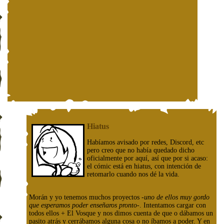
Hiatus
Habíamos avisado por redes, Discord, etc
pero creo que no había quedado dicho
oficialmente por aquí, así que por si acaso:
el cómic está en hiatus, con intención de
retomarlo cuando nos dé la vida.
Morán y yo tenemos muchos proyectos
-uno de ellos muy gordo
que esperamos poder enseñaros pronto-
. Intentamos cargar con
todos ellos + El Vosque y nos dimos cuenta de que o dábamos un
pasito atrás y cerrábamos alguna cosa o no íbamos a poder. Y en