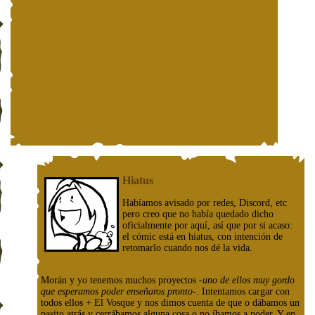
Hiatus
Habíamos avisado por redes, Discord, etc
pero creo que no había quedado dicho
oficialmente por aquí, así que por si acaso:
el cómic está en hiatus, con intención de
retomarlo cuando nos dé la vida.
Morán y yo tenemos muchos proyectos
-uno de ellos muy gordo
que esperamos poder enseñaros pronto-
. Intentamos cargar con
todos ellos + El Vosque y nos dimos cuenta de que o dábamos un
pasito atrás y cerrábamos alguna cosa o no íbamos a poder. Y en