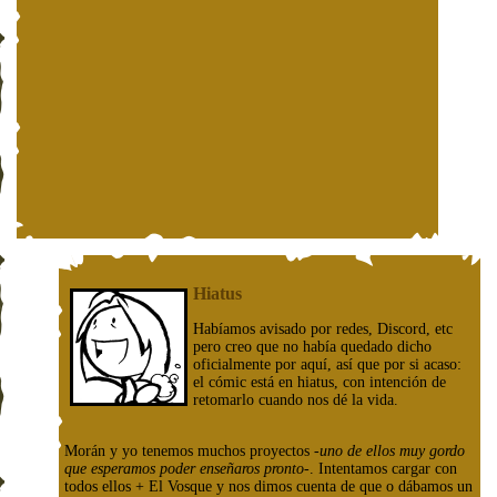
Hiatus
Habíamos avisado por redes, Discord, etc
pero creo que no había quedado dicho
oficialmente por aquí, así que por si acaso:
el cómic está en hiatus, con intención de
retomarlo cuando nos dé la vida.
Morán y yo tenemos muchos proyectos
-uno de ellos muy gordo
que esperamos poder enseñaros pronto-
. Intentamos cargar con
todos ellos + El Vosque y nos dimos cuenta de que o dábamos un