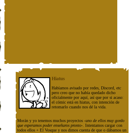
Hiatus
Habíamos avisado por redes, Discord, etc
pero creo que no había quedado dicho
oficialmente por aquí, así que por si acaso:
el cómic está en hiatus, con intención de
retomarlo cuando nos dé la vida.
Morán y yo tenemos muchos proyectos
-uno de ellos muy gordo
que esperamos poder enseñaros pronto-
. Intentamos cargar con
todos ellos + El Vosque y nos dimos cuenta de que o dábamos un