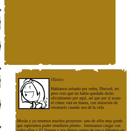
Hiatus
Habíamos avisado por redes, Discord, etc
pero creo que no había quedado dicho
oficialmente por aquí, así que por si acaso:
el cómic está en hiatus, con intención de
retomarlo cuando nos dé la vida.
Morán y yo tenemos muchos proyectos
-uno de ellos muy gordo
que esperamos poder enseñaros pronto-
. Intentamos cargar con
todos ellos + El Vosque y nos dimos cuenta de que o dábamos un