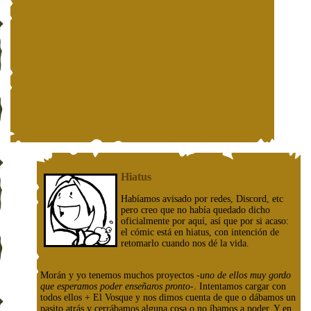
Hiatus
Habíamos avisado por redes, Discord, etc
pero creo que no había quedado dicho
oficialmente por aquí, así que por si acaso:
el cómic está en hiatus, con intención de
retomarlo cuando nos dé la vida.
Morán y yo tenemos muchos proyectos
-uno de ellos muy gordo
que esperamos poder enseñaros pronto-
. Intentamos cargar con
todos ellos + El Vosque y nos dimos cuenta de que o dábamos un
pasito atrás y cerrábamos alguna cosa o no íbamos a poder. Y en