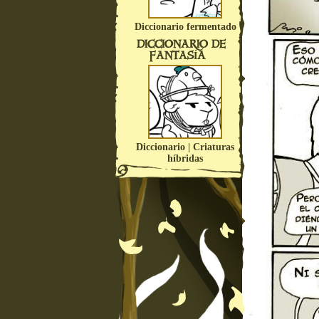
Diccionario fermentado
DICCIONARIO DE
FANTASÍA
Diccionario | Criaturas
híbridas