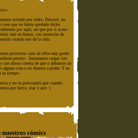
atus
íamos avisado por redes, Discord, etc
o creo que no había quedado dicho
cialmente por aquí, así que por si acaso:
cómic está en hiatus, con intención de
omarlo cuando nos dé la vida.
chos proyectos
-uno de ellos muy gordo
señaros pronto-
. Intentamos cargar con
e y nos dimos cuenta de que o dábamos un
os alguna cosa o no íbamos a poder. Y en
a su tiempo.
encia y no os preocupéis que cuando
emos por tierra, mar y aire :)
 nuestros cómics