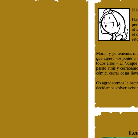
Hi
Hab
per
ofi
el 
ret
Morán y yo tenemos mu
que esperamos poder en
todos ellos + El Vosqu
pasito atrás y cerrábam
cómic, cerrar cosas llev
Os agradecemos la paci
decidamos volver avisar
Lee