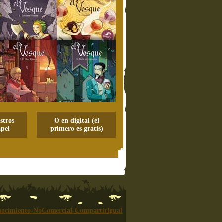
stros
O en digital (el
pel
primero es gratis)
ocimiento-NoComercial-CompartirIgual