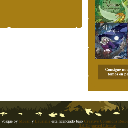
Consigue nue
tomos en pa
 Vosque
by
Moran
y
Laurielle
está licenciado bajo
Creative Commons Recon
3.0 Unported License