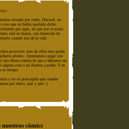
atus
íamos avisado por redes, Discord, etc
o creo que no había quedado dicho
cialmente por aquí, así que por si acaso:
cómic está en hiatus, con intención de
omarlo cuando nos dé la vida.
chos proyectos
-uno de ellos muy gordo
señaros pronto-
. Intentamos cargar con
e y nos dimos cuenta de que o dábamos un
os alguna cosa o no íbamos a poder. Y en
a su tiempo.
encia y no os preocupéis que cuando
emos por tierra, mar y aire :)
 nuestros cómics