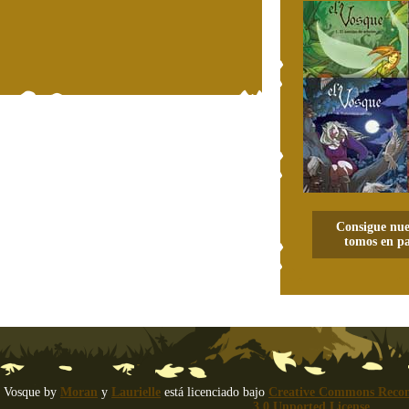
Consigue nue
tomos en pa
 Vosque
by
Moran
y
Laurielle
está licenciado bajo
Creative Commons Recon
3.0 Unported License