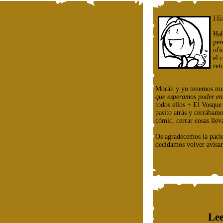
Hi
Hab
per
ofi
el 
ret
Morán y yo tenemos mu
que esperamos poder en
todos ellos + El Vosqu
pasito atrás y cerrábam
cómic, cerrar cosas llev
Os agradecemos la paci
decidamos volver avisar
Lee