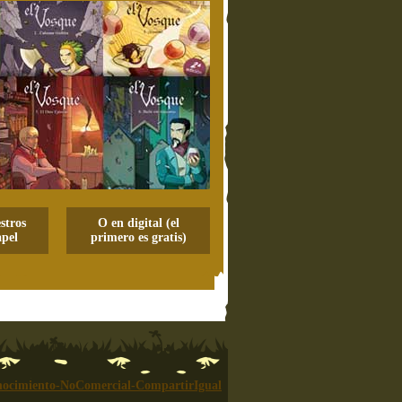
stros
O en digital (el
pel
primero es gratis)
ocimiento-NoComercial-CompartirIgual