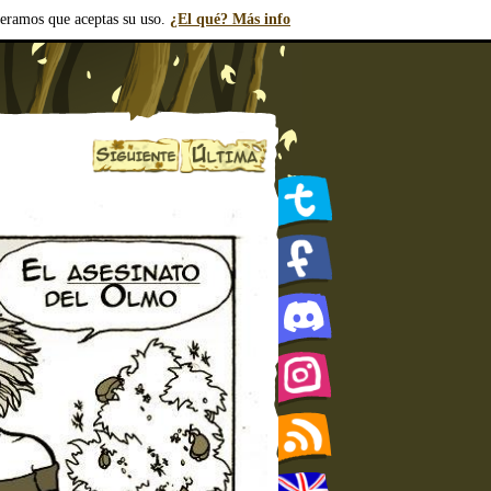
deramos que aceptas su uso.
¿El qué? Más info