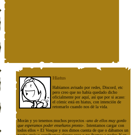
Hiatus
Habíamos avisado por redes, Discord, etc
pero creo que no había quedado dicho
oficialmente por aquí, así que por si acaso:
el cómic está en hiatus, con intención de
retomarlo cuando nos dé la vida.
Morán y yo tenemos muchos proyectos
-uno de ellos muy gordo
que esperamos poder enseñaros pronto-
. Intentamos cargar con
todos ellos + El Vosque y nos dimos cuenta de que o dábamos un