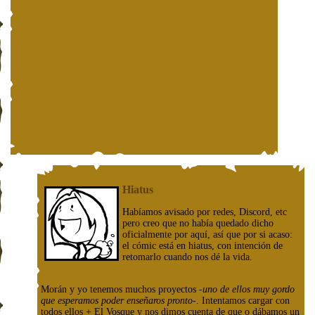
Hiatus
Habíamos avisado por redes, Discord, etc
pero creo que no había quedado dicho
oficialmente por aquí, así que por si acaso:
el cómic está en hiatus, con intención de
retomarlo cuando nos dé la vida.
Morán y yo tenemos muchos proyectos
-uno de ellos muy gordo
que esperamos poder enseñaros pronto-
. Intentamos cargar con
todos ellos + El Vosque y nos dimos cuenta de que o dábamos un