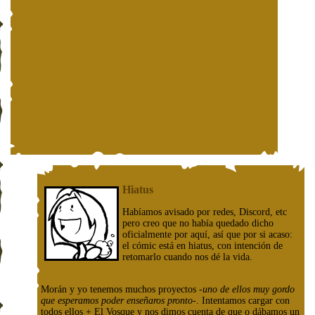
Hiatus
Habíamos avisado por redes, Discord, etc
pero creo que no había quedado dicho
oficialmente por aquí, así que por si acaso:
el cómic está en hiatus, con intención de
retomarlo cuando nos dé la vida.
Morán y yo tenemos muchos proyectos
-uno de ellos muy gordo
que esperamos poder enseñaros pronto-
. Intentamos cargar con
todos ellos + El Vosque y nos dimos cuenta de que o dábamos un