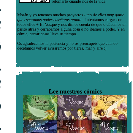
retomarlo cuando nos dé la vida.
Morán y yo tenemos muchos proyectos
-uno de ellos muy gordo
que esperamos poder enseñaros pronto-
. Intentamos cargar con
todos ellos + El Vosque y nos dimos cuenta de que o dábamos un
pasito atrás y cerrábamos alguna cosa o no íbamos a poder. Y en
cómic, cerrar cosas lleva su tiempo.
Os agradecemos la paciencia y no os preocupéis que cuando
decidamos volver avisaremos por tierra, mar y aire :)
Lee nuestros cómics