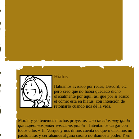
Hiatus
Habíamos avisado por redes, Discord, etc
pero creo que no había quedado dicho
oficialmente por aquí, así que por si acaso:
el cómic está en hiatus, con intención de
retomarlo cuando nos dé la vida.
Morán y yo tenemos muchos proyectos
-uno de ellos muy gordo
que esperamos poder enseñaros pronto-
. Intentamos cargar con
todos ellos + El Vosque y nos dimos cuenta de que o dábamos un
pasito atrás y cerrábamos alguna cosa o no íbamos a poder. Y en