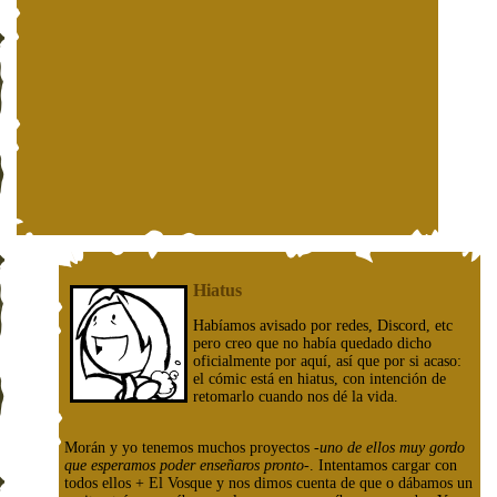
Hiatus
Habíamos avisado por redes, Discord, etc
pero creo que no había quedado dicho
oficialmente por aquí, así que por si acaso:
el cómic está en hiatus, con intención de
retomarlo cuando nos dé la vida.
Morán y yo tenemos muchos proyectos
-uno de ellos muy gordo
que esperamos poder enseñaros pronto-
. Intentamos cargar con
todos ellos + El Vosque y nos dimos cuenta de que o dábamos un