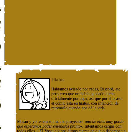
Hiatus
Habíamos avisado por redes, Discord, etc
pero creo que no había quedado dicho
oficialmente por aquí, así que por si acaso:
el cómic está en hiatus, con intención de
retomarlo cuando nos dé la vida.
Morán y yo tenemos muchos proyectos
-uno de ellos muy gordo
que esperamos poder enseñaros pronto-
. Intentamos cargar con
todos ellos + El Vosque y nos dimos cuenta de que o dábamos un