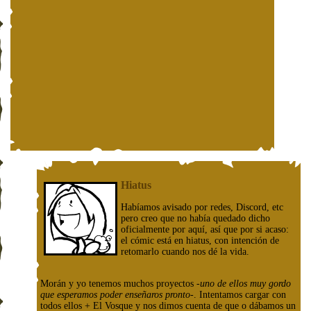
Hiatus
Habíamos avisado por redes, Discord, etc
pero creo que no había quedado dicho
oficialmente por aquí, así que por si acaso:
el cómic está en hiatus, con intención de
retomarlo cuando nos dé la vida.
Morán y yo tenemos muchos proyectos
-uno de ellos muy gordo
que esperamos poder enseñaros pronto-
. Intentamos cargar con
todos ellos + El Vosque y nos dimos cuenta de que o dábamos un