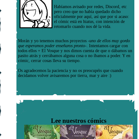
Habíamos avisado por redes, Discord, etc
pero creo que no había quedado dicho
oficialmente por aquí, así que por si acaso:
el cómic está en hiatus, con intención de
retomarlo cuando nos dé la vida.
Morán y yo tenemos muchos proyectos
-uno de ellos muy gordo
que esperamos poder enseñaros pronto-
. Intentamos cargar con
todos ellos + El Vosque y nos dimos cuenta de que o dábamos un
pasito atrás y cerrábamos alguna cosa o no íbamos a poder. Y en
cómic, cerrar cosas lleva su tiempo.
Os agradecemos la paciencia y no os preocupéis que cuando
decidamos volver avisaremos por tierra, mar y aire :)
Lee nuestros cómics