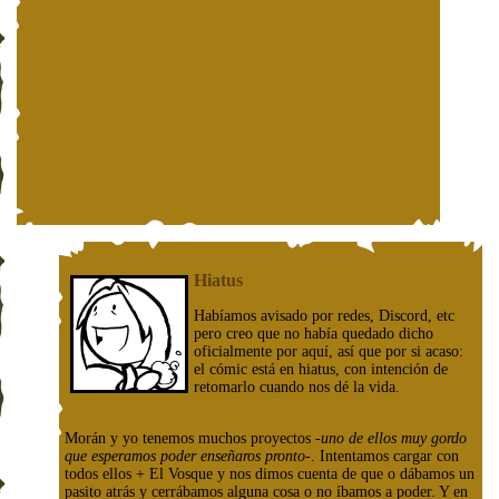
Hiatus
Habíamos avisado por redes, Discord, etc
pero creo que no había quedado dicho
oficialmente por aquí, así que por si acaso:
el cómic está en hiatus, con intención de
retomarlo cuando nos dé la vida.
Morán y yo tenemos muchos proyectos
-uno de ellos muy gordo
que esperamos poder enseñaros pronto-
. Intentamos cargar con
todos ellos + El Vosque y nos dimos cuenta de que o dábamos un
pasito atrás y cerrábamos alguna cosa o no íbamos a poder. Y en