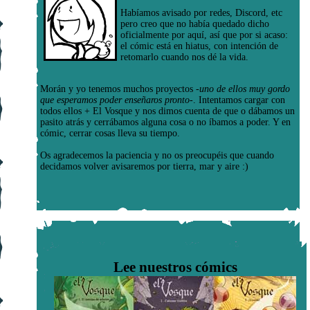
Habíamos avisado por redes, Discord, etc
pero creo que no había quedado dicho
oficialmente por aquí, así que por si acaso:
el cómic está en hiatus, con intención de
retomarlo cuando nos dé la vida.
Morán y yo tenemos muchos proyectos
-uno de ellos muy gordo
que esperamos poder enseñaros pronto-
. Intentamos cargar con
todos ellos + El Vosque y nos dimos cuenta de que o dábamos un
pasito atrás y cerrábamos alguna cosa o no íbamos a poder. Y en
cómic, cerrar cosas lleva su tiempo.
Os agradecemos la paciencia y no os preocupéis que cuando
decidamos volver avisaremos por tierra, mar y aire :)
Lee nuestros cómics