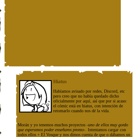
Hiatus
Habíamos avisado por redes, Discord, etc
pero creo que no había quedado dicho
oficialmente por aquí, así que por si acaso:
el cómic está en hiatus, con intención de
retomarlo cuando nos dé la vida.
Morán y yo tenemos muchos proyectos
-uno de ellos muy gordo
que esperamos poder enseñaros pronto-
. Intentamos cargar con
todos ellos + El Vosque y nos dimos cuenta de que o dábamos un