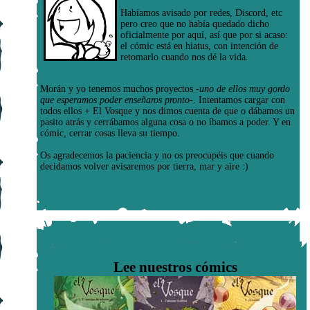
Habíamos avisado por redes, Discord, etc
pero creo que no había quedado dicho
oficialmente por aquí, así que por si acaso:
el cómic está en hiatus, con intención de
retomarlo cuando nos dé la vida.
Morán y yo tenemos muchos proyectos
-uno de ellos muy gordo
que esperamos poder enseñaros pronto-
. Intentamos cargar con
todos ellos + El Vosque y nos dimos cuenta de que o dábamos un
pasito atrás y cerrábamos alguna cosa o no íbamos a poder. Y en
cómic, cerrar cosas lleva su tiempo.
Os agradecemos la paciencia y no os preocupéis que cuando
decidamos volver avisaremos por tierra, mar y aire :)
Lee nuestros cómics