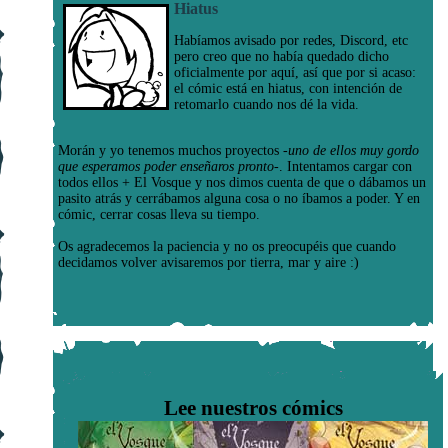
Hiatus
Habíamos avisado por redes, Discord, etc
pero creo que no había quedado dicho
oficialmente por aquí, así que por si acaso:
el cómic está en hiatus, con intención de
retomarlo cuando nos dé la vida.
Morán y yo tenemos muchos proyectos
-uno de ellos muy gordo
que esperamos poder enseñaros pronto-
. Intentamos cargar con
todos ellos + El Vosque y nos dimos cuenta de que o dábamos un
pasito atrás y cerrábamos alguna cosa o no íbamos a poder. Y en
cómic, cerrar cosas lleva su tiempo.
Os agradecemos la paciencia y no os preocupéis que cuando
decidamos volver avisaremos por tierra, mar y aire :)
Lee nuestros cómics