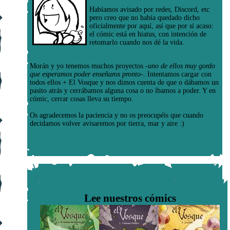
Habíamos avisado por redes, Discord, etc
pero creo que no había quedado dicho
oficialmente por aquí, así que por si acaso:
el cómic está en hiatus, con intención de
retomarlo cuando nos dé la vida.
Morán y yo tenemos muchos proyectos
-uno de ellos muy gordo
que esperamos poder enseñaros pronto-
. Intentamos cargar con
todos ellos + El Vosque y nos dimos cuenta de que o dábamos un
pasito atrás y cerrábamos alguna cosa o no íbamos a poder. Y en
cómic, cerrar cosas lleva su tiempo.
Os agradecemos la paciencia y no os preocupéis que cuando
decidamos volver avisaremos por tierra, mar y aire :)
Lee nuestros cómics