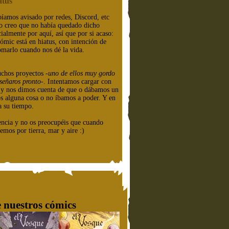
atus
íamos avisado por redes, Discord, etc
o creo que no había quedado dicho
cialmente por aquí, así que por si acaso:
cómic está en hiatus, con intención de
omarlo cuando nos dé la vida.
chos proyectos
-uno de ellos muy gordo
señaros pronto-
. Intentamos cargar con
e y nos dimos cuenta de que o dábamos un
os alguna cosa o no íbamos a poder. Y en
a su tiempo.
encia y no os preocupéis que cuando
emos por tierra, mar y aire :)
 nuestros cómics