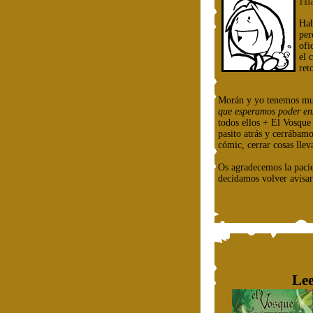
Hi
Hab
per
ofi
el 
ret
Morán y yo tenemos mu
que esperamos poder en
todos ellos + El Vosqu
pasito atrás y cerrábam
cómic, cerrar cosas llev
Os agradecemos la paci
decidamos volver avisar
Lee