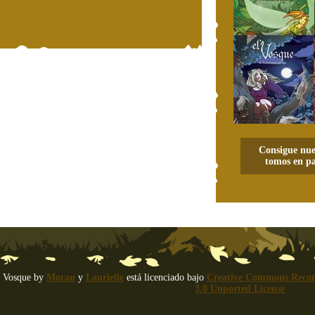
Consigue nue
tomos en pa
 Vosque
by
Moran
y
Laurielle
está licenciado bajo
Creative Commons Recon
3.0 Unported License