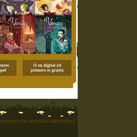
stros
O en digital (el
pel
primero es gratis)
ocimiento-NoComercial-CompartirIgual