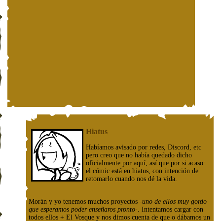
Hiatus
Habíamos avisado por redes, Discord, etc
pero creo que no había quedado dicho
oficialmente por aquí, así que por si acaso:
el cómic está en hiatus, con intención de
retomarlo cuando nos dé la vida.
Morán y yo tenemos muchos proyectos
-uno de ellos muy gordo
que esperamos poder enseñaros pronto-
. Intentamos cargar con
todos ellos + El Vosque y nos dimos cuenta de que o dábamos un