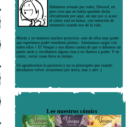
Habíamos avisado por redes, Discord, etc
pero creo que no había quedado dicho
oficialmente por aquí, así que por si acaso:
el cómic está en hiatus, con intención de
retomarlo cuando nos dé la vida.
Morán y yo tenemos muchos proyectos
-uno de ellos muy gordo
que esperamos poder enseñaros pronto-
. Intentamos cargar con
todos ellos + El Vosque y nos dimos cuenta de que o dábamos un
pasito atrás y cerrábamos alguna cosa o no íbamos a poder. Y en
cómic, cerrar cosas lleva su tiempo.
Os agradecemos la paciencia y no os preocupéis que cuando
decidamos volver avisaremos por tierra, mar y aire :)
Lee nuestros cómics