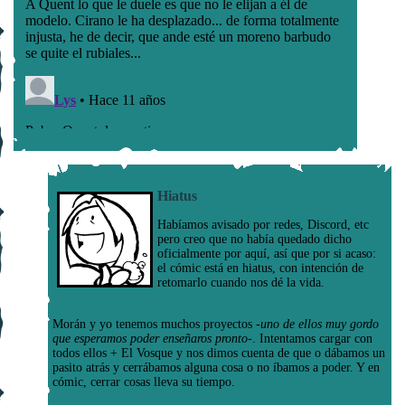
Hiatus
Habíamos avisado por redes, Discord, etc
pero creo que no había quedado dicho
oficialmente por aquí, así que por si acaso:
el cómic está en hiatus, con intención de
retomarlo cuando nos dé la vida.
Morán y yo tenemos muchos proyectos
-uno de ellos muy gordo
que esperamos poder enseñaros pronto-
. Intentamos cargar con
todos ellos + El Vosque y nos dimos cuenta de que o dábamos un
pasito atrás y cerrábamos alguna cosa o no íbamos a poder. Y en
cómic, cerrar cosas lleva su tiempo.