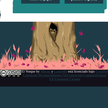
El Vosque
by
Moran
y
Laurielle
está licenciado bajo
Creative
Commons Reconocimiento-NoComercial-CompartirIgual
3.0 Unported License