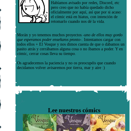
Habíamos avisado por redes, Discord, etc
pero creo que no había quedado dicho
oficialmente por aquí, así que por si acaso:
el cómic está en hiatus, con intención de
retomarlo cuando nos dé la vida.
Morán y yo tenemos muchos proyectos
-uno de ellos muy gordo
que esperamos poder enseñaros pronto-
. Intentamos cargar con
todos ellos + El Vosque y nos dimos cuenta de que o dábamos un
pasito atrás y cerrábamos alguna cosa o no íbamos a poder. Y en
cómic, cerrar cosas lleva su tiempo.
Os agradecemos la paciencia y no os preocupéis que cuando
decidamos volver avisaremos por tierra, mar y aire :)
Lee nuestros cómics