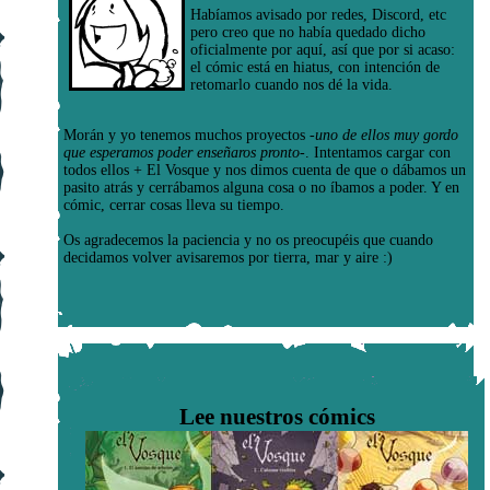
Habíamos avisado por redes, Discord, etc
pero creo que no había quedado dicho
oficialmente por aquí, así que por si acaso:
el cómic está en hiatus, con intención de
retomarlo cuando nos dé la vida.
Morán y yo tenemos muchos proyectos
-uno de ellos muy gordo
que esperamos poder enseñaros pronto-
. Intentamos cargar con
todos ellos + El Vosque y nos dimos cuenta de que o dábamos un
pasito atrás y cerrábamos alguna cosa o no íbamos a poder. Y en
cómic, cerrar cosas lleva su tiempo.
Os agradecemos la paciencia y no os preocupéis que cuando
decidamos volver avisaremos por tierra, mar y aire :)
Lee nuestros cómics