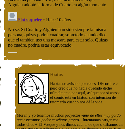
Hiatus
Habíamos avisado por redes, Discord, etc
pero creo que no había quedado dicho
oficialmente por aquí, así que por si acaso:
el cómic está en hiatus, con intención de
retomarlo cuando nos dé la vida.
Morán y yo tenemos muchos proyectos
-uno de ellos muy gordo
que esperamos poder enseñaros pronto-
. Intentamos cargar con
todos ellos + El Vosque y nos dimos cuenta de que o dábamos un