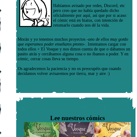
Habíamos avisado por redes, Discord, etc
pero creo que no había quedado dicho
oficialmente por aquí, así que por si acaso:
el cómic está en hiatus, con intención de
retomarlo cuando nos dé la vida.
Morán y yo tenemos muchos proyectos
-uno de ellos muy gordo
que esperamos poder enseñaros pronto-
. Intentamos cargar con
todos ellos + El Vosque y nos dimos cuenta de que o dábamos un
pasito atrás y cerrábamos alguna cosa o no íbamos a poder. Y en
cómic, cerrar cosas lleva su tiempo.
Os agradecemos la paciencia y no os preocupéis que cuando
decidamos volver avisaremos por tierra, mar y aire :)
Lee nuestros cómics