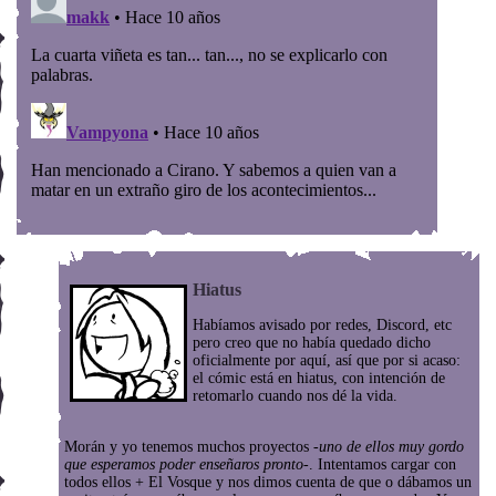
Hiatus
Habíamos avisado por redes, Discord, etc
pero creo que no había quedado dicho
oficialmente por aquí, así que por si acaso:
el cómic está en hiatus, con intención de
retomarlo cuando nos dé la vida.
Morán y yo tenemos muchos proyectos
-uno de ellos muy gordo
que esperamos poder enseñaros pronto-
. Intentamos cargar con
todos ellos + El Vosque y nos dimos cuenta de que o dábamos un