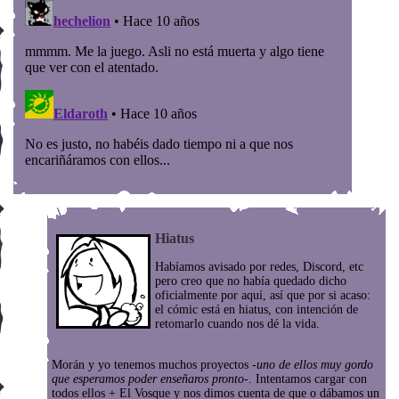
Hiatus
Habíamos avisado por redes, Discord, etc
pero creo que no había quedado dicho
oficialmente por aquí, así que por si acaso:
el cómic está en hiatus, con intención de
retomarlo cuando nos dé la vida.
Morán y yo tenemos muchos proyectos
-uno de ellos muy gordo
que esperamos poder enseñaros pronto-
. Intentamos cargar con
todos ellos + El Vosque y nos dimos cuenta de que o dábamos un