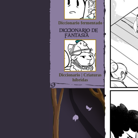
Diccionario fermentado
DICCIONARIO DE
FANTASÍA
Diccionario | Criaturas
híbridas