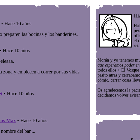
Hi
Hab
per
ofi
el 
ret
Morán y yo tenemos mu
que esperamos poder en
todos ellos + El Vosqu
pasito atrás y cerrábam
cómic, cerrar cosas llev
Os agradecemos la paci
decidamos volver avisar