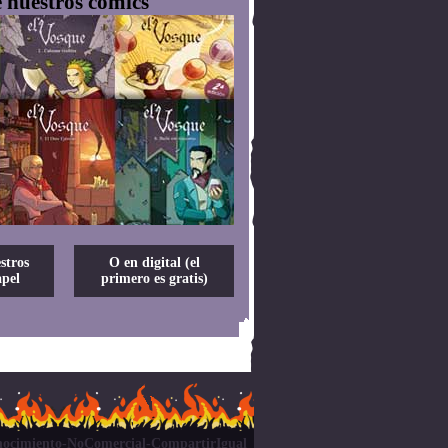
 nuestros cómics
stros
O en digital (el
pel
primero es gratis)
ocimiento-NoComercial-CompartirIgual