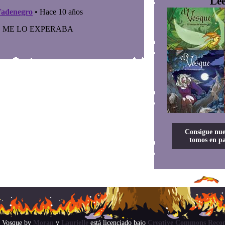
Lee
Consigue nue
tomos en pa
 Vosque
by
Moran
y
Laurielle
está licenciado bajo
Creative Commons Recon