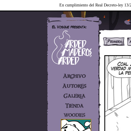
En cumplimiento del Real Decreto-ley 13/2
Archivo
Autores
Galería
Tienda
WOODIES