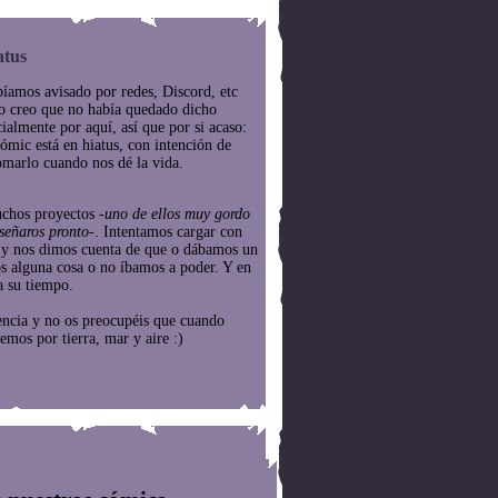
atus
íamos avisado por redes, Discord, etc
o creo que no había quedado dicho
cialmente por aquí, así que por si acaso:
cómic está en hiatus, con intención de
omarlo cuando nos dé la vida.
chos proyectos
-uno de ellos muy gordo
señaros pronto-
. Intentamos cargar con
e y nos dimos cuenta de que o dábamos un
os alguna cosa o no íbamos a poder. Y en
a su tiempo.
encia y no os preocupéis que cuando
emos por tierra, mar y aire :)