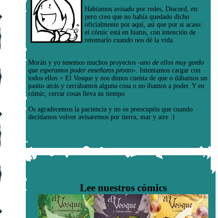
Habíamos avisado por redes, Discord, etc
pero creo que no había quedado dicho
oficialmente por aquí, así que por si acaso:
el cómic está en hiatus, con intención de
retomarlo cuando nos dé la vida.
Morán y yo tenemos muchos proyectos
-uno de ellos muy gordo
que esperamos poder enseñaros pronto-
. Intentamos cargar con
todos ellos + El Vosque y nos dimos cuenta de que o dábamos un
pasito atrás y cerrábamos alguna cosa o no íbamos a poder. Y en
cómic, cerrar cosas lleva su tiempo.
Os agradecemos la paciencia y no os preocupéis que cuando
decidamos volver avisaremos por tierra, mar y aire :)
Lee nuestros cómics