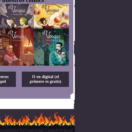
stros
O en digital (el
pel
primero es gratis)
ocimiento-NoComercial-CompartirIgual