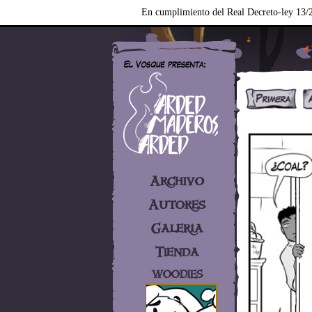
En cumplimiento del Real Decreto-ley 13/2
Archivo
Autores
Galería
Tienda
WOODIES