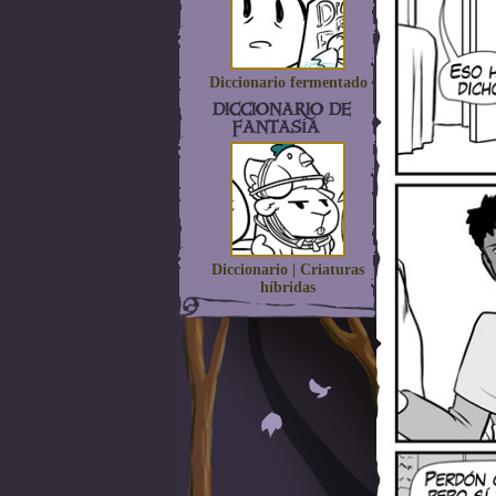
Diccionario fermentado
DICCIONARIO DE
FANTASÍA
Diccionario | Criaturas
híbridas