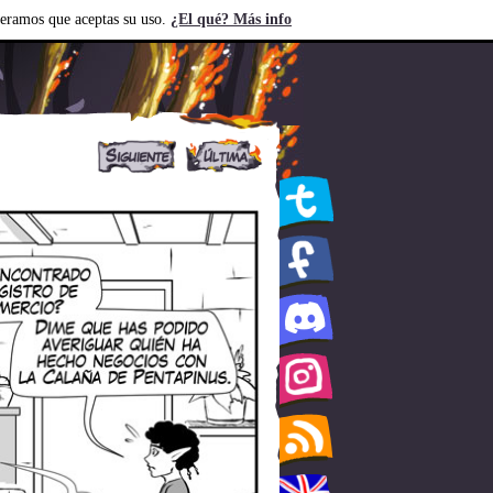
deramos que aceptas su uso.
¿El qué? Más info