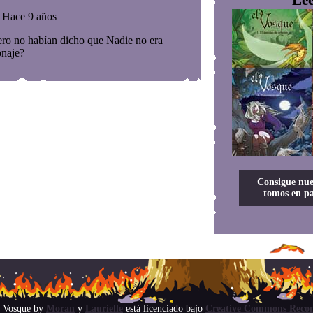
Consigue nue
tomos en pa
 Vosque
by
Moran
y
Laurielle
está licenciado bajo
Creative Commons Recon