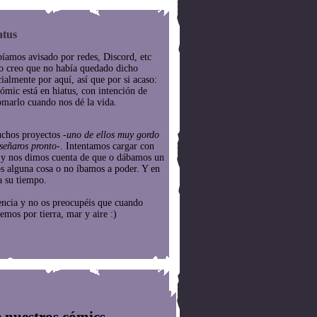
atus
íamos avisado por redes, Discord, etc
o creo que no había quedado dicho
cialmente por aquí, así que por si acaso:
cómic está en hiatus, con intención de
omarlo cuando nos dé la vida.
chos proyectos
-uno de ellos muy gordo
señaros pronto-
. Intentamos cargar con
e y nos dimos cuenta de que o dábamos un
os alguna cosa o no íbamos a poder. Y en
a su tiempo.
encia y no os preocupéis que cuando
emos por tierra, mar y aire :)
 nuestros cómics