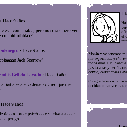
Hi
Hab
per
ofi
el 
ret
Morán y yo tenemos mu
que esperamos poder en
todos ellos + El Vosqu
pasito atrás y cerrábam
cómic, cerrar cosas llev
Os agradecemos la paci
decidamos volver avisar
Lee