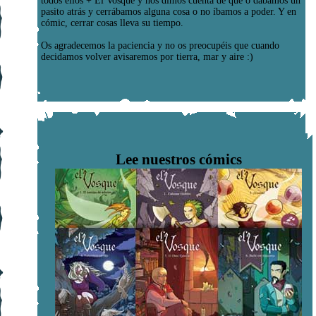
todos ellos + El Vosque y nos dimos cuenta de que o dábamos un
pasito atrás y cerrábamos alguna cosa o no íbamos a poder. Y en
cómic, cerrar cosas lleva su tiempo.
Os agradecemos la paciencia y no os preocupéis que cuando
decidamos volver avisaremos por tierra, mar y aire :)
Lee nuestros cómics