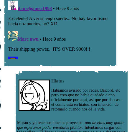
Hiatus
Habíamos avisado por redes, Discord, etc
pero creo que no había quedado dicho
oficialmente por aquí, así que por si acaso:
el cómic está en hiatus, con intención de
retomarlo cuando nos dé la vida.
Morán y yo tenemos muchos proyectos
-uno de ellos muy gordo
que esperamos poder enseñaros pronto-
. Intentamos cargar con