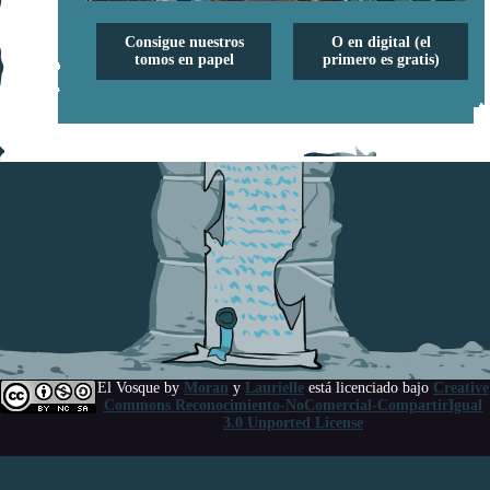
Consigue nuestros
O en digital (el
tomos en papel
primero es gratis)
El Vosque
by
Moran
y
Laurielle
está licenciado bajo
Creative
Commons Reconocimiento-NoComercial-CompartirIgual
3.0 Unported License