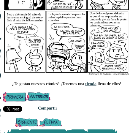
¿Te gustan nuestros cómics? ¡Tenemos una
tienda
llena de ellos!
Compartir