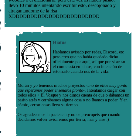
Hiatus
Habíamos avisado por redes, Discord, etc
pero creo que no había quedado dicho
oficialmente por aquí, así que por si acaso:
el cómic está en hiatus, con intención de
retomarlo cuando nos dé la vida.
Morán y yo tenemos muchos proyectos
-uno de ellos muy gordo
que esperamos poder enseñaros pronto-
. Intentamos cargar con
todos ellos + El Vosque y nos dimos cuenta de que o dábamos un
pasito atrás y cerrábamos alguna cosa o no íbamos a poder. Y en
cómic, cerrar cosas lleva su tiempo.
Os agradecemos la paciencia y no os preocupéis que cuando
decidamos volver avisaremos por tierra, mar y aire :)