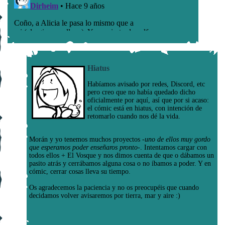
Hiatus
Habíamos avisado por redes, Discord, etc
pero creo que no había quedado dicho
oficialmente por aquí, así que por si acaso:
el cómic está en hiatus, con intención de
retomarlo cuando nos dé la vida.
Morán y yo tenemos muchos proyectos
-uno de ellos muy gordo
que esperamos poder enseñaros pronto-
. Intentamos cargar con
todos ellos + El Vosque y nos dimos cuenta de que o dábamos un
pasito atrás y cerrábamos alguna cosa o no íbamos a poder. Y en
cómic, cerrar cosas lleva su tiempo.
Os agradecemos la paciencia y no os preocupéis que cuando
decidamos volver avisaremos por tierra, mar y aire :)