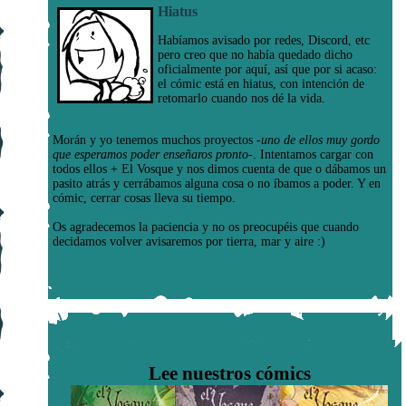
Hiatus
Habíamos avisado por redes, Discord, etc
pero creo que no había quedado dicho
oficialmente por aquí, así que por si acaso:
el cómic está en hiatus, con intención de
retomarlo cuando nos dé la vida.
Morán y yo tenemos muchos proyectos
-uno de ellos muy gordo
que esperamos poder enseñaros pronto-
. Intentamos cargar con
todos ellos + El Vosque y nos dimos cuenta de que o dábamos un
pasito atrás y cerrábamos alguna cosa o no íbamos a poder. Y en
cómic, cerrar cosas lleva su tiempo.
Os agradecemos la paciencia y no os preocupéis que cuando
decidamos volver avisaremos por tierra, mar y aire :)
Lee nuestros cómics