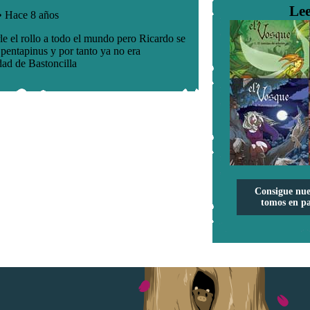
Lee
Consigue nue
tomos en pa