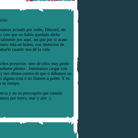
atus
íamos avisado por redes, Discord, etc
o creo que no había quedado dicho
cialmente por aquí, así que por si acaso:
cómic está en hiatus, con intención de
omarlo cuando nos dé la vida.
chos proyectos
-uno de ellos muy gordo
señaros pronto-
. Intentamos cargar con
e y nos dimos cuenta de que o dábamos un
os alguna cosa o no íbamos a poder. Y en
a su tiempo.
encia y no os preocupéis que cuando
emos por tierra, mar y aire :)