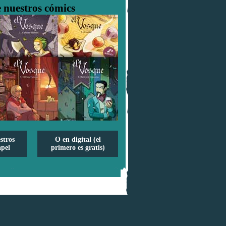
 nuestros cómics
stros
O en digital (el
pel
primero es gratis)