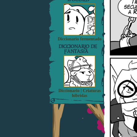
Diccionario fermentado
DICCIONARIO DE
FANTASÍA
Diccionario | Criaturas
híbridas