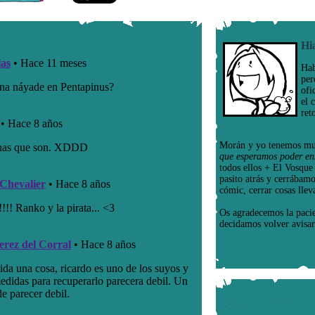
Hi
Hab
per
ofi
el 
ret
Morán y yo tenemos mu
que esperamos poder en
todos ellos + El Vosqu
pasito atrás y cerrábam
cómic, cerrar cosas llev
Os agradecemos la paci
decidamos volver avisar