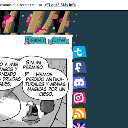
deramos que aceptas su uso.
¿El qué? Más info